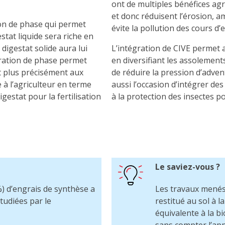
ont de multiples bénéfices agr
et donc réduisent l’érosion, am
tion de phase qui permet
évite la pollution des cours d’e
estat liquide sera riche en
digestat solide aura lui
L’intégration de CIVE permet 
aration de phase permet
en diversifiant les assolement
t plus précisément aux
de réduire la pression d’adventi
 à l’agriculteur en terme
aussi l’occasion d’intégrer des 
igestat pour la fertilisation
à la protection des insectes po
Le saviez-vous ?
 d’engrais de synthèse a
Les travaux menés
tudiées par le
restitué au sol à 
équivalente à la b
sans compter l’app