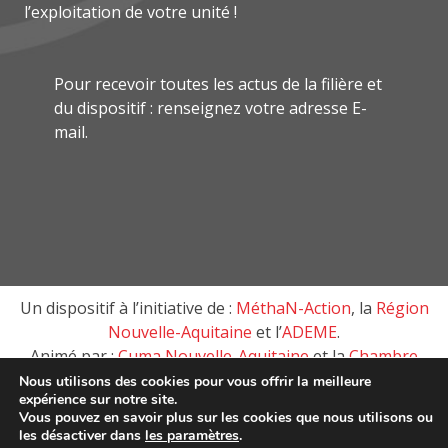
l’exploitation de votre unité !
Pour recevoir toutes les actus de la filière et
du dispositif : renseignez votre adresse E-
mail.
Un dispositif à l’initiative de :
MéthaN-Action
, la
Région
Nouvelle-Aquitaine
et l’
ADEME
.
Animé par :
Cuma Nouvelle-Aquitaine
et la
Chambre
d’agriculture de Nouvelle-Aquitaine
Nous utilisons des cookies pour vous offrir la meilleure
expérience sur notre site.
Vous pouvez en savoir plus sur les cookies que nous utilisons ou
les désactiver dans
les paramètres
.
MéthaN-Action, tous droits réservés © 2018 –
Mentions