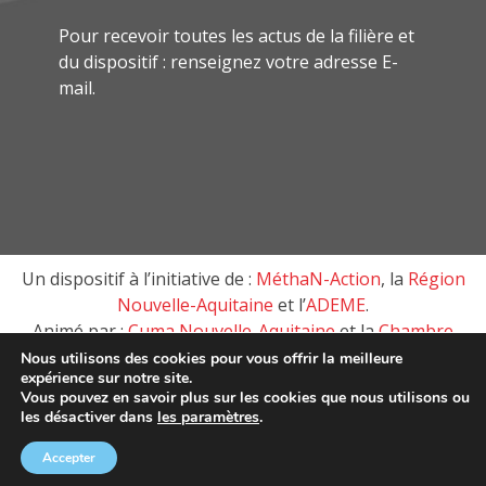
Pour recevoir toutes les actus de la filière et
du dispositif : renseignez votre adresse E-
mail.
Un dispositif à l’initiative de :
MéthaN-Action
, la
Région
Nouvelle-Aquitaine
et l’
ADEME
.
Animé par :
Cuma Nouvelle-Aquitaine
et la
Chambre
d’agriculture de Nouvelle-Aquitaine
Nous utilisons des cookies pour vous offrir la meilleure
expérience sur notre site.
Vous pouvez en savoir plus sur les cookies que nous utilisons ou
les désactiver dans
les paramètres
.
MéthaN-Action, tous droits réservés © 2018 –
Mentions
Légales
Accepter