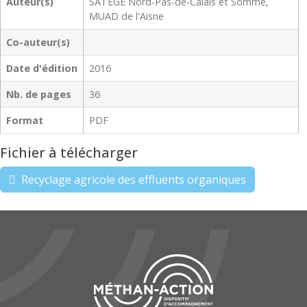
Auteur(s)
SATEGE Nord-Pas-de-Calais et Somme,
MUAD de l'Aisne
Co-auteur(s)
Date d'édition
2016
Nb. de pages
36
Format
PDF
Fichier à télécharger
Recyclage agricole des effluents organiques