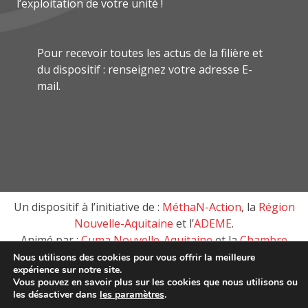
l’exploitation de votre unité !
Pour recevoir toutes les actus de la filière et
du dispositif : renseignez votre adresse E-
mail.
Un dispositif à l’initiative de :
MéthaN-Action
, la
Région
Nouvelle-Aquitaine
et l’
ADEME
.
Animé par :
Cuma Nouvelle-Aquitaine
et la
Chambre
d’agriculture de Nouvelle-Aquitaine
Nous utilisons des cookies pour vous offrir la meilleure
expérience sur notre site.
Vous pouvez en savoir plus sur les cookies que nous utilisons ou
les désactiver dans
les paramètres
.
MéthaN-Action, tous droits réservés © 2018 –
Mentions