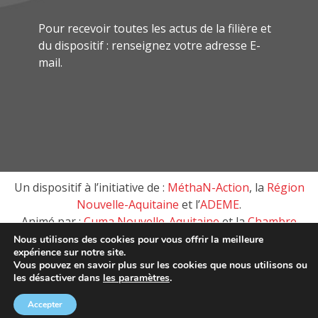
Pour recevoir toutes les actus de la filière et
du dispositif : renseignez votre adresse E-
mail.
Un dispositif à l’initiative de :
MéthaN-Action
, la
Région
Nouvelle-Aquitaine
et l’
ADEME
.
Animé par :
Cuma Nouvelle-Aquitaine
et la
Chambre
d’agriculture de Nouvelle-Aquitaine
Nous utilisons des cookies pour vous offrir la meilleure
expérience sur notre site.
Vous pouvez en savoir plus sur les cookies que nous utilisons ou
les désactiver dans
les paramètres
.
MéthaN-Action, tous droits réservés © 2018 –
Mentions
Légales
Accepter