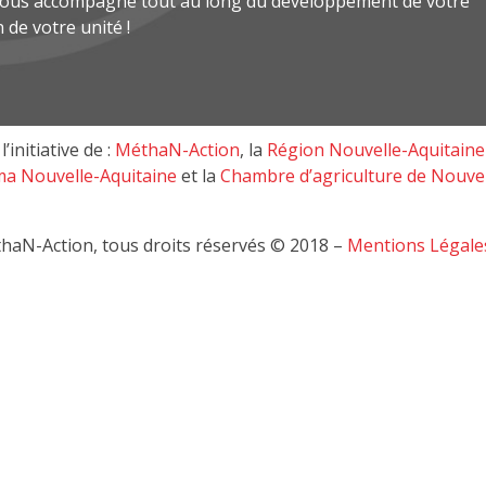
 vous accompagne tout au long du développement de votre
n de votre unité !
l’initiative de :
MéthaN-Action
, la
Région Nouvelle-Aquitaine
a Nouvelle-Aquitaine
et la
Chambre d’agriculture de Nouvel
haN-Action, tous droits réservés © 2018 –
Mentions Légale