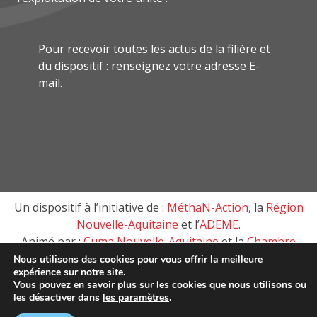
Pour recevoir toutes les actus de la filière et
du dispositif : renseignez votre adresse E-
mail.
Un dispositif à l’initiative de :
MéthaN-Action
, la
Région
Nouvelle-Aquitaine
et l’
ADEME
.
Animé par :
Cuma Nouvelle-Aquitaine
et la
Chambre
d’agriculture de Nouvelle-Aquitaine
Nous utilisons des cookies pour vous offrir la meilleure
expérience sur notre site.
Vous pouvez en savoir plus sur les cookies que nous utilisons ou
les désactiver dans
les paramètres
.
MéthaN-Action, tous droits réservés © 2018 –
Mentions