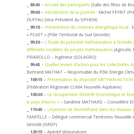
⎯
8h45
–
Accueil des participants
(Salle des fêtes de B
⎯
9h00
–
Introduction de la journée
: Michel FEYRIT (Pr
DUFFAU (Vice-Président du SIPHEM)
⎯
9h10
–
Présentation du contexte énergétique local
: 
« PCAET » (Pôle Territorial du Sud Gironde)
⎯
9h30
–
L’Etude du potentiel méthanisation à l’échelle 
différents modèles de projets méthanisation
(Agricole, t
PRIAROLLO – Ingénieur (SOLAGRO)
⎯
9h45
–
Quelles leviers d’action pour les collectivité
Bertrand MATHAT – Responsable du Pôle Energie Clima
⎯
10h15
–
Présentation du dispositif METHAN-ACTION
(Fédération Régionale CUMA Nouvelle-Aquitaine)
⎯
10h30
–
Le Groupement d’Intérêt Economique et Envi
le pays d’Auros »
– Sandrine MATHARD – Conseillère Ene
⎯
11h45
–
L’injection de Biométhane dans les réseaux d
FANFELLE – Délégué commercial Territoires Nouvelle-Aq
Gironde (GRDF)
⎯
12h15
– Apéritif déjeunatoire