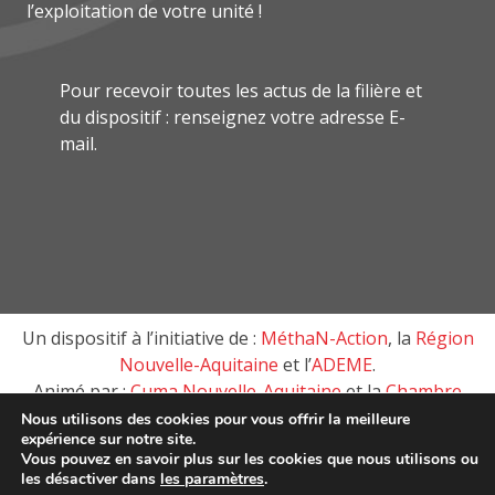
l’exploitation de votre unité !
Pour recevoir toutes les actus de la filière et
du dispositif : renseignez votre adresse E-
mail.
Un dispositif à l’initiative de :
MéthaN-Action
, la
Région
Nouvelle-Aquitaine
et l’
ADEME
.
Animé par :
Cuma Nouvelle-Aquitaine
et la
Chambre
d’agriculture de Nouvelle-Aquitaine
Nous utilisons des cookies pour vous offrir la meilleure
expérience sur notre site.
Vous pouvez en savoir plus sur les cookies que nous utilisons ou
les désactiver dans
les paramètres
.
MéthaN-Action, tous droits réservés © 2018 –
Mentions