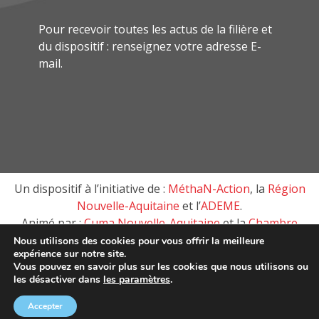
Pour recevoir toutes les actus de la filière et
du dispositif : renseignez votre adresse E-
mail.
Un dispositif à l’initiative de :
MéthaN-Action
, la
Région
Nouvelle-Aquitaine
et l’
ADEME
.
Animé par :
Cuma Nouvelle-Aquitaine
et la
Chambre
d’agriculture de Nouvelle-Aquitaine
Nous utilisons des cookies pour vous offrir la meilleure
expérience sur notre site.
Vous pouvez en savoir plus sur les cookies que nous utilisons ou
les désactiver dans
les paramètres
.
MéthaN-Action, tous droits réservés © 2018 –
Mentions
Légales
Accepter